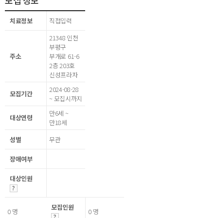
모집 정보
치료정보
직접입력
21348 인천
부평구
주소
부개로 61-6
2층 203호
신성프라자
2024-08-28
모집기간
~ 모집시까지
만6세 ~
대상연령
만18세
성별
무관
장애여부
대상인원
모집인원
0 명
0 명