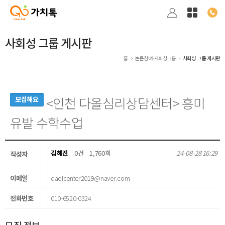
사회성 그룹 게시판
홈
논문참여·사회성그룹
사회성 그룹 게시판
<인천 다올심리상담센터> 흥미
모집해요
유발 수학수업
김혜진
0건
1,760회
24-08-28 16:29
작성자
이메일
daolcenter2019@naver.com
전화번호
010-6520-0324