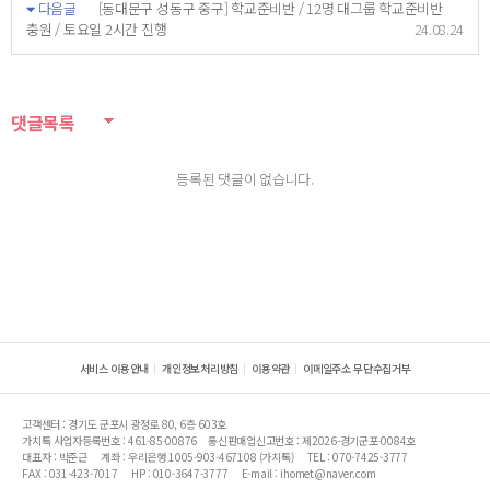
다음글
[동대문구 성동구 중구] 학교준비반 / 12명 대그룹 학교준비반
충원 / 토요일 2시간 진행
24.08.24
댓글목록
등록된 댓글이 없습니다.
서비스 이용안내
개인정보처리방침
이용약관
이메일주소 무단수집거부
고객센터 : 경기도 군포시 광정로 80, 6층 603호
가치톡 사업자등록번호 : 461-85-00876
통신판매업신고번호 : 제2026-경기군포-0084호
대표자 : 박준근
계좌 : 우리은행 1005-903-467108 (가치톡)
TEL : 070-7425-3777
FAX : 031-423-7017
HP : 010-3647-3777
E-mail : ihomet@naver.com