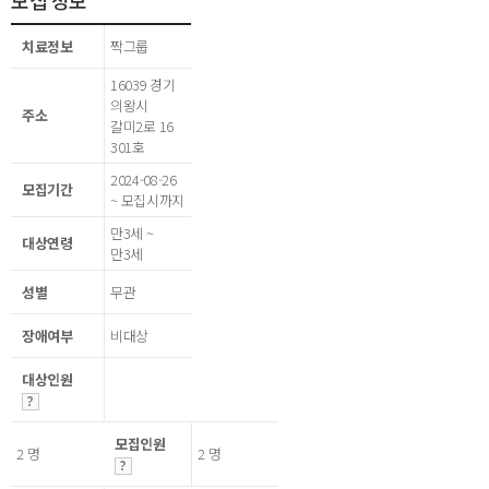
모집 정보
치료정보
짝그룹
16039 경기
의왕시
주소
갈미2로 16
301호
2024-08-26
모집기간
~ 모집시까지
만3세 ~
대상연령
만3세
성별
무관
장애여부
비대상
대상인원
모집인원
2 명
2 명