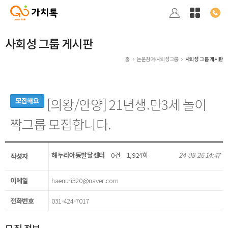
사회성 그룹 게시판
홈
논문참여·사회성그룹
사회성 그룹 게시판
[의왕/안양] 21년생.만3세 놀이
모집해요
짝그룹 모집합니다.
해누리아동발달센터
0건
1,924회
24-08-26 14:47
작성자
이메일
haenuri320@naver.com
전화번호
031-424-7017