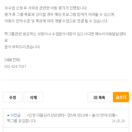
※수업 신청 후 사회성 관련한 아동 평가가 진행됩니다.
평가 후 그룹 목표와 상이할 경우 해당 프로그램 참여가 어려울 수 있으며,
아동의 언어 수준 및 특성에 따라 개별 수업으로 연결 될 수 있습니다.
짝그룹관련 궁금하신 사항이나 수업문의사항이 있으시다면 해누리아동발달센터
로
문의 부탁드리겠습니다.
[대표전화]
031-424-7017
글쓰기
수정
삭제
목록
이전글
<인천 다올심리상담센터> 만5세-만10세 < 놀이/언어/감통>
짝그룹 모집합니다.
24.08.28