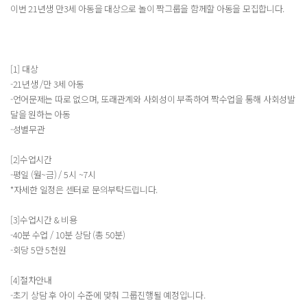
이번 21년생 만3세 아동을 대상으로 놀이 짝그룹을 함께할 아동을 모집합니다.
[1] 대상
-21년생 /만 3세 아동
-언어문제는 따로 없으며, 또래관계와 사회성이 부족하여 짝수업을 통해 사회성발
달을 원하는 아동
-성별무관
[2]수업시간
-평일 (월~금) / 5시 ~7시
*자세한 일정은 센터로 문의부탁드립니다.
[3]수업시간 & 비용
-40분 수업 / 10분 상담 (총 50분)
-회당 5만 5천원
[4]절차안내
-초기 상담 후 아이 수준에 맞춰 그룹진행될 예정입니다.