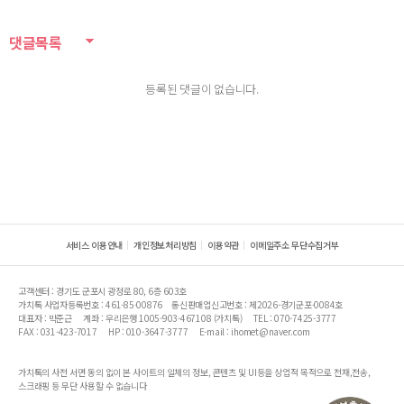
댓글목록
등록된 댓글이 없습니다.
서비스 이용안내
개인정보처리방침
이용약관
이메일주소 무단수집거부
고객센터 : 경기도 군포시 광정로 80, 6층 603호
가치톡 사업자등록번호 : 461-85-00876
통신판매업신고번호 : 제2026-경기군포-0084호
대표자 : 박준근
계좌 : 우리은행 1005-903-467108 (가치톡)
TEL : 070-7425-3777
FAX : 031-423-7017
HP : 010-3647-3777
E-mail : ihomet@naver.com
가치톡의 사전 서면 동의 없이 본 사이트의 일체의 정보, 콘텐츠 및 UI등을 상업적 목적으로 전재,전송,
스크래핑 등 무단 사용할 수 없습니다