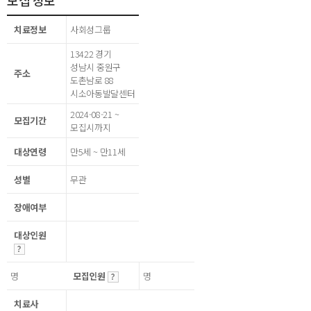
모집 정보
치료정보
사회성그룹
13422 경기
성남시 중원구
주소
도촌남로 88
시소아동발달센터
2024-08-21 ~
모집기간
모집시까지
대상연령
만5세 ~ 만11세
성별
무관
장애여부
대상인원
명
모집인원
명
치료사