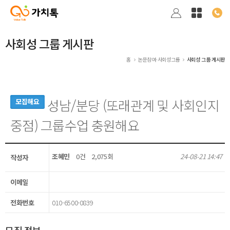
사회성 그룹 게시판
홈
논문참여·사회성그룹
사회성 그룹 게시판
성남/분당 (또래관계 및 사회인지
모집해요
중점) 그룹수업 충원해요
조혜민
0건
2,075회
24-08-21 14:47
작성자
이메일
전화번호
010-6500-0839