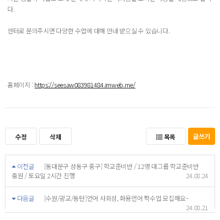
다.
센터로 문의주시면 다양한 수업에 대해 안내 받으실 수 있습니다.
홈페이지 :
https://seesaw083981484.imweb.me/
글쓰기
수정
삭제
목록
이전글
[동대문구 성동구 중구] 학교준비반 / 12명 대그룹 학교준비반
충원 / 토요일 2시간 진행
24.08.24
다음글
[수원/광교/동탄]언어 사회성, 화용언어 짝수업 모집해요~
24.08.21