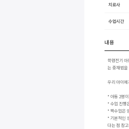
치료사
수업시간
내용
학령전기 아
는 중재법을
우리 아이에
* 아동 2명
* 수업 진
* 짝수업은
* 기본적인 
다는 점 참고