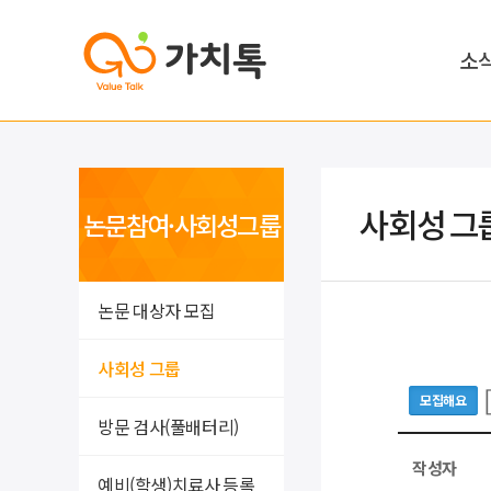
소
사회성 그
논문참여·사회성그룹
논문 대상자 모집
사회성 그룹
모집해요
방문 검사(풀배터리)
작성자
예비(학생)치료사 등록