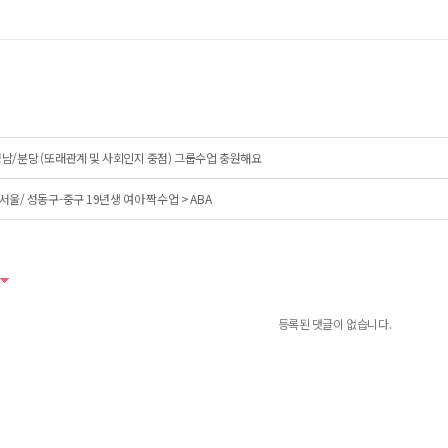
남/분당 (또래관계 및 사회인지 중점) 그룹수업 충원해요
서울/ 성동구-중구 19년생 여아 짝수업 > ABA
등록된 댓글이 없습니다.