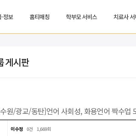
식·정보
홈티매칭
학부모 서비스
치료사 서
룹 게시판
[수원/광교/동탄]언어 사회성, 화용언어 짝수업
이수정
0건
1,669회