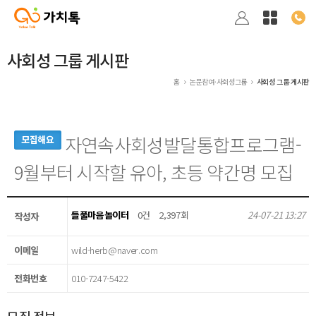
사회성 그룹 게시판
홈
논문참여·사회성그룹
사회성 그룹 게시판
자연속사회성발달통합프로그램-
모집해요
9월부터 시작할 유아, 초등 약간명 모집
들풀마음놀이터
0건
2,397회
24-07-21 13:27
작성자
이메일
wild-herb@naver.com
전화번호
010-7247-5422