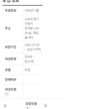
모집 정보
치료정보
사회성그룹
16000 경기
의왕시
주소
청계로 149-
29 숲, 마당,
놀이터
2024-07-29
모집기간
~ 모집시까지
만5세 ~
대상연령
만13세
성별
무관
장애여부
대상인원
모집인원
명
명