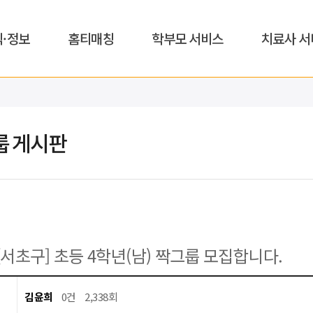
식·정보
홈티매칭
학부모 서비스
치료사 서
룹 게시판
[서초구] 초등 4학년(남) 짝그룹 모집합니다.
김윤희
0건
2,338회