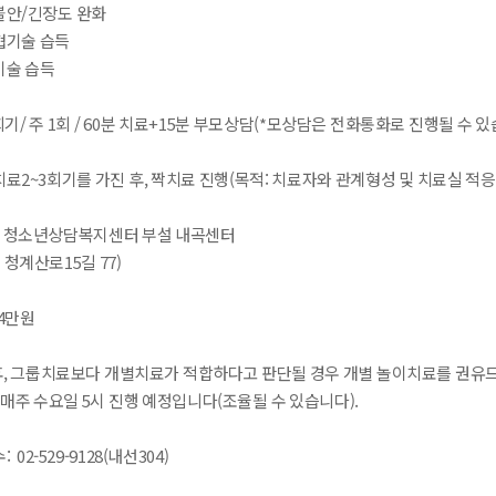
불안/긴장도 완화
협기술 습득
기술 습득
0회기/ 주 1회 / 60분 치료+15분 부모상담(*모상담은 전화통화로 진행될 수 
치료2~3회기를 가진 후, 짝치료 진행(목적: 치료자와 관계형성 및 치료실 적응
구 청소년상담복지센터 부설 내곡센터
 청계산로15길 77)
 4만원
 후, 그룹치료보다 개별치료가 적합하다고 판단될 경우 개별 놀이치료를 권유드
매주 수요일 5시 진행 예정입니다(조율될 수 있습니다).
 02-529-9128(내선304)