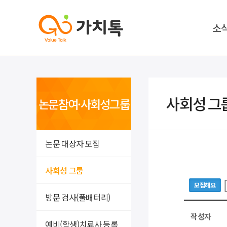
소
사회성 그
논문참여·사회성그룹
논문 대상자 모집
사회성 그룹
모집해요
방문 검사(풀배터리)
작성자
예비(학생)치료사 등록