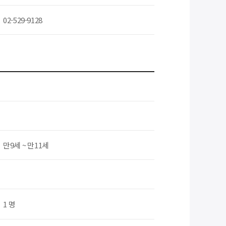
02-529-9128
만9세 ~ 만11세
1 명