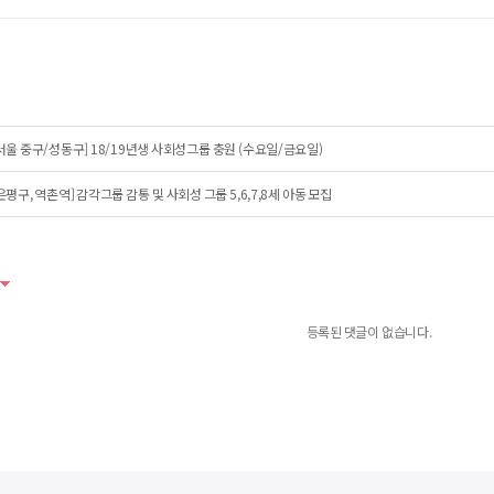
서울 중구/성동구] 18/19년생 사회성그룹 충원 (수요일/금요일)
은평구, 역촌역] 감각그룹 감통 및 사회성 그룹 5,6,7,8세 아동 모집
등록된 댓글이 없습니다.