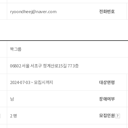
ryoondheej@naver.com
전화번호
짝그룹
06802 서울 서초구 청계산로15길 77 3층
2024-07-03 ~ 모집시까지
대상연령
남
장애여부
모집인원
2 명