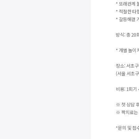
* 또래관계 
* 적절한 타
* 갈등해결 
방식: 총 2
* 개별 놀이
장소: 서초
(서울 서초구
비용: 1회기
※ 첫 상담
※ 짝치료는 
*문의 및 접수: