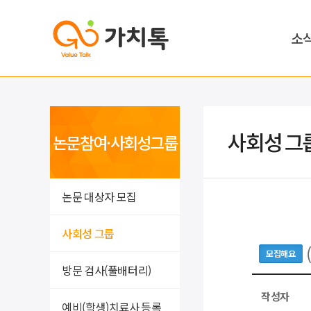
소
사회성 그
논문참여·사회성그룹
논문 대상자 모집
사회성 그룹
모집해요
방문 검사(풀배터리)
작성자
예비(학생)치료사 등록