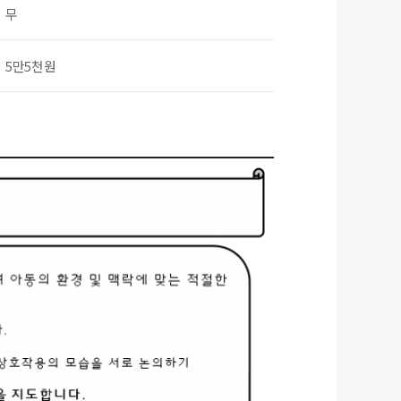
무
5만5천원