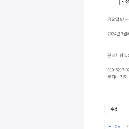
금요일 5시- 
2024년 7
문의사항 있
010-6217-0
문자나 전화 
수정
이전글
<