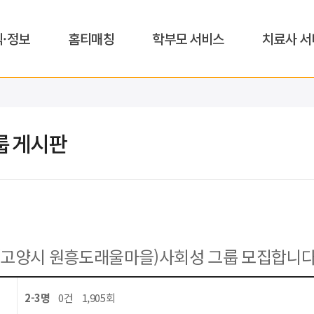
식·정보
홈티매칭
학부모 서비스
치료사 서
룹 게시판
(고양시 원흥도래울마을)사회성 그룹 모집합니다
2-3명
0건
1,905회