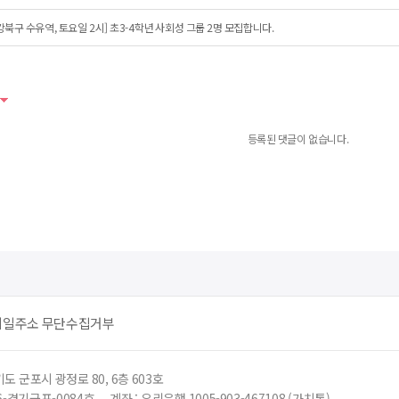
강북구 수유역, 토요일 2시] 초3-4학년 사회성 그룹 2명 모집합니다.
등록된 댓글이 없습니다.
메일주소 무단수집거부
도 군포시 광정로 80, 6층 603호
6-경기군포-0084호
계좌 : 우리은행 1005-903-467108 (가치톡)