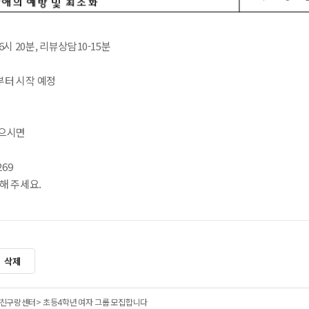
6시 20분, 리뷰상담10-15분
월부터 시작 예정
으시면
269
해 주세요.
삭제
친구랑센터> 초등4학년 여자 그룹 모집합니다