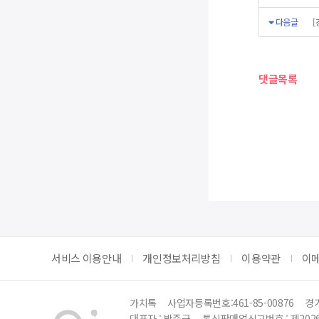
다음글
[
댓글목록
서비스 이용안내
개인정보처리방침
이용약관
이
가치톡
사업자등록번호:461-85-00876
경기
대표자 : 박준근
통신판매업신고번호 : 제202