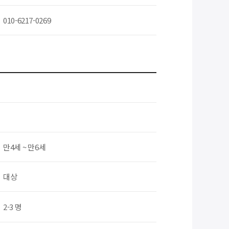
010-6217-0269
만4세 ~ 만6세
대상
2-3 명