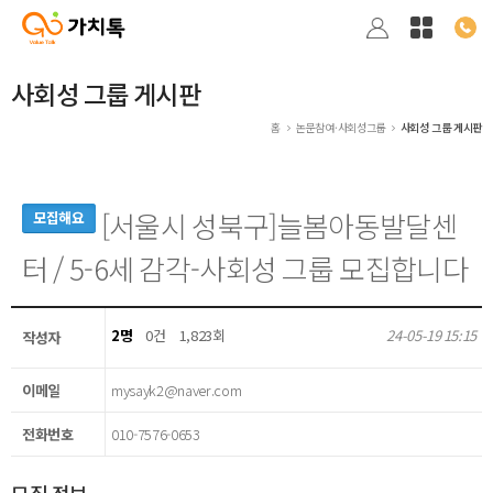
사회성 그룹 게시판
홈
논문참여·사회성그룹
사회성 그룹 게시판
[서울시 성북구]늘봄아동발달센
모집해요
터 / 5-6세 감각-사회성 그룹 모집합니다
2명
0건
1,823회
24-05-19 15:15
작성자
이메일
mysayk2@naver.com
전화번호
010-7576-0653