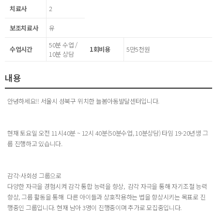
치료사
2
보조치료사
유
50분 수업 /
수업시간
1회비용
5만5천원
10분 상담
내용
안녕하세요!! 서울시 성북구 위치한 늘봄아동발달센터입니다.
현재 토요일 오전 11시40분 ~ 12시 40분(50분수업, 10분상담) 타임 19-20년생 그
룹 진행하고 있습니다.
감각-사회성 그룹으로
다양한 자극을 경험시켜 감각 통합 능력을 향상, 감각 자극을 통해 자기조절 능력
향상, 그룹 활동을 통해 다른 아이들과 상호작용하는 법을 향상시키는 목표로 진
행중인 그룹입니다. 현재 남아 3명이 진행중이며 추가로 모집중입니다.