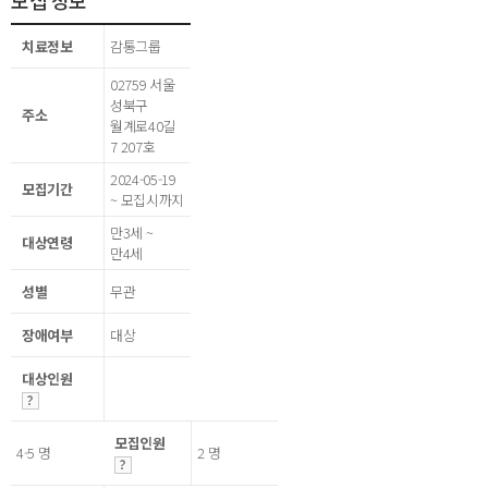
모집 정보
치료정보
감통그룹
02759 서울
성북구
주소
월계로40길
7 207호
2024-05-19
모집기간
~ 모집시까지
만3세 ~
대상연령
만4세
성별
무관
장애여부
대상
대상인원
모집인원
4-5 명
2 명