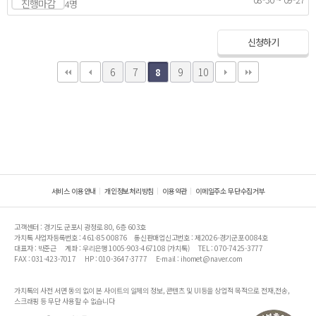
진행마감
4명
신청하기
6
7
9
10
8
서비스 이용안내
개인정보처리방침
이용약관
이메일주소 무단수집거부
고객센터 : 경기도 군포시 광정로 80, 6층 603호
가치톡 사업자등록번호 : 461-85-00876
통신판매업신고번호 : 제2026-경기군포-0084호
대표자 : 박준근
계좌 : 우리은행 1005-903-467108 (가치톡)
TEL : 070-7425-3777
FAX : 031-423-7017
HP : 010-3647-3777
E-mail : ihomet@naver.com
가치톡의 사전 서면 동의 없이 본 사이트의 일체의 정보, 콘텐츠 및 UI등을 상업적 목적으로 전재,전송,
스크래핑 등 무단 사용할 수 없습니다