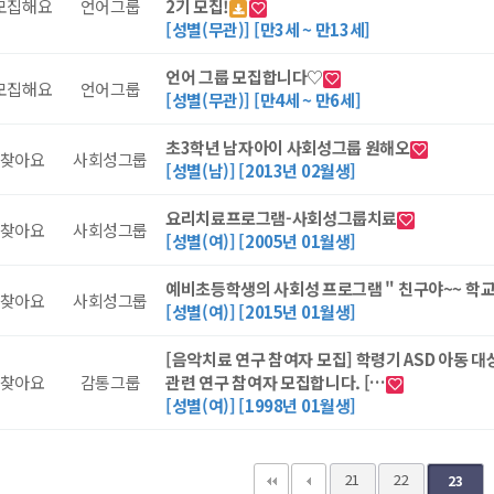
모집해요
언어그룹
2기 모집!
[성별(무관)] [만3세 ~ 만13세]
언어 그룹 모집합니다♡
모집해요
언어그룹
[성별(무관)] [만4세 ~ 만6세]
초3학년 남자아이 사회성그룹 원해오
찾아요
사회성그룹
[성별(남)] [2013년 02월생]
요리치료프로그램-사회성그룹치료
찾아요
사회성그룹
[성별(여)] [2005년 01월생]
예비초등학생의 사회성 프로그램 " 친구야~~ 학
찾아요
사회성그룹
[성별(여)] [2015년 01월생]
[음악치료 연구 참여자 모집] 학령기 ASD 아동 
찾아요
감통그룹
관련 연구 참여자 모집합니다. […
[성별(여)] [1998년 01월생]
21
22
23