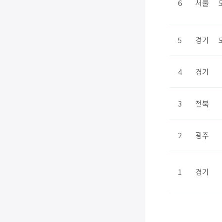
6
서울
5
경기
4
경기
3
전북
2
광주
1
경기
처음
이전