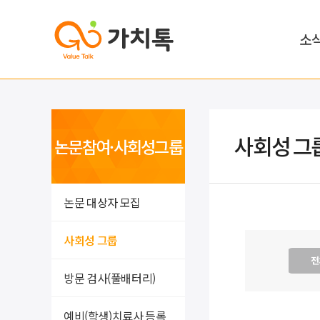
소
사회성 그
논문참여·사회성그룹
논문 대상자 모집
사회성 그룹
전
방문 검사(풀배터리)
예비(학생)치료사 등록