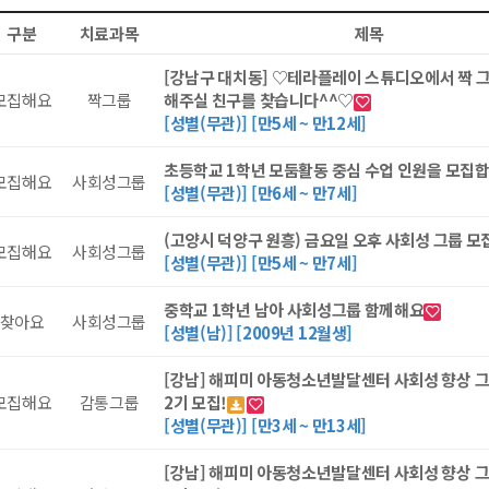
구분
치료과목
제목
[강남구 대치동] ♡테라플레이 스튜디오에서 짝 
모집해요
짝그룹
해주실 친구를 찾습니다^^♡
[성별(무관)] [만5세 ~ 만12세]
초등학교 1학년 모둠활동 중심 수업 인원을 모집합
모집해요
사회성그룹
[성별(무관)] [만6세 ~ 만7세]
(고양시 덕양구 원흥) 금요일 오후 사회성 그룹 모
모집해요
사회성그룹
[성별(무관)] [만5세 ~ 만7세]
중학교 1학년 남아 사회성그룹 함께해요
찾아요
사회성그룹
[성별(남)] [2009년 12월생]
[강남] 해피미 아동청소년발달센터 사회성 향상 
모집해요
감통그룹
2기 모집!
[성별(무관)] [만3세 ~ 만13세]
[강남] 해피미 아동청소년발달센터 사회성 향상 