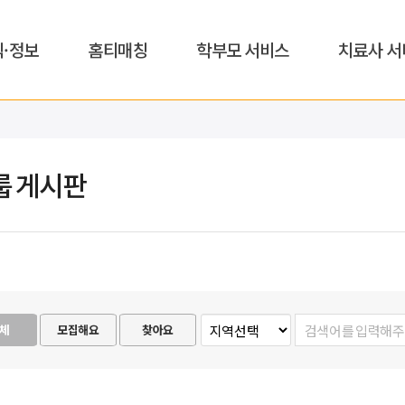
식·정보
홈티매칭
학부모 서비스
치료사 서
룹 게시판
체
모집해요
찾아요