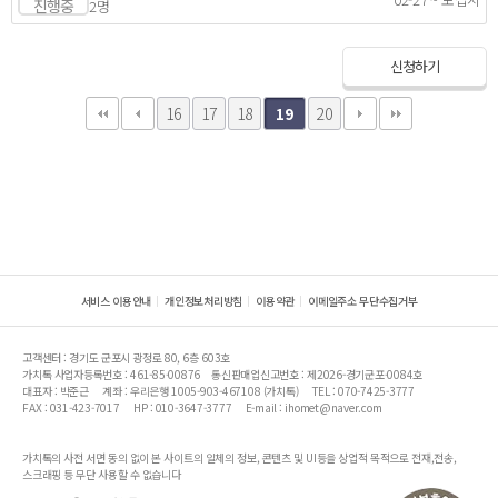
진행중
2명
신청하기
16
17
18
20
19
서비스 이용안내
개인정보처리방침
이용약관
이메일주소 무단수집거부
고객센터 : 경기도 군포시 광정로 80, 6층 603호
가치톡 사업자등록번호 : 461-85-00876
통신판매업신고번호 : 제2026-경기군포-0084호
대표자 : 박준근
계좌 : 우리은행 1005-903-467108 (가치톡)
TEL : 070-7425-3777
FAX : 031-423-7017
HP : 010-3647-3777
E-mail : ihomet@naver.com
가치톡의 사전 서면 동의 없이 본 사이트의 일체의 정보, 콘텐츠 및 UI등을 상업적 목적으로 전재,전송,
스크래핑 등 무단 사용할 수 없습니다