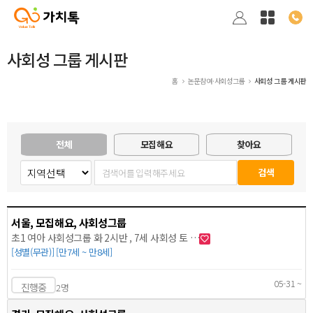
사회성 그룹 게시판
홈
논문참여·사회성그룹
사회성 그룹 게시판
전체
모집해요
찾아요
서울, 모집해요, 사회성그룹
초1 여아 사회성그룹 화 2시반 , 7세 사회성 토 …
[성별(무관)] [만7세 ~ 만8세]
05-31 ~
진행중
2명