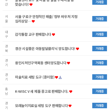
거래중
산
찾습니다!
서
서울 구로구 안정적인 매출/ 정부 바우처 지정
거래중
울
심리상담…
대
감각통합 교구 판매합니다
거래중
구
경
경산 시설좋은 아동발달클리닉 양도합니다!
거래중
북
경
용인시처인구역북동 센터양도합니다
거래중
기
경
미술치료 세팅 도구 (종이함)
거래중
기
충
K-WISC V 새 제품 중고로 판매합니다.
거래중
남
경
모래놀이치료실 세팅 도구 판매합니다
거래중
기