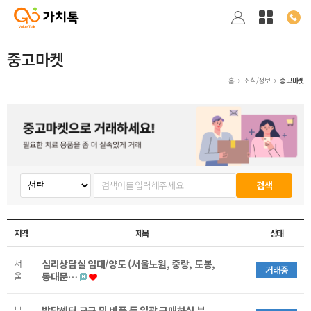
중고마켓
홈
소식/정보
중고마켓
검색
지역
제목
상태
서
심리상담실 임대/양도 (서울노원, 중랑, 도봉,
거래중
울
동대문…
부
발달센터 교구 및 비품 등 일괄 구매하실 분