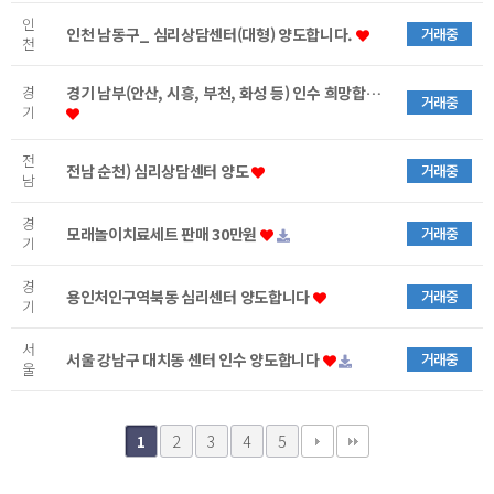
인
인천 남동구_ 심리상담센터(대형) 양도합니다.
거래중
천
경
경기 남부(안산, 시흥, 부천, 화성 등) 인수 희망합…
거래중
기
전
전남 순천) 심리상담센터 양도
거래중
남
경
모래놀이치료세트 판매 30만원
거래중
기
경
용인처인구역북동 심리센터 양도합니다
거래중
기
서
서울 강남구 대치동 센터 인수 양도합니다
거래중
울
2
3
4
5
1