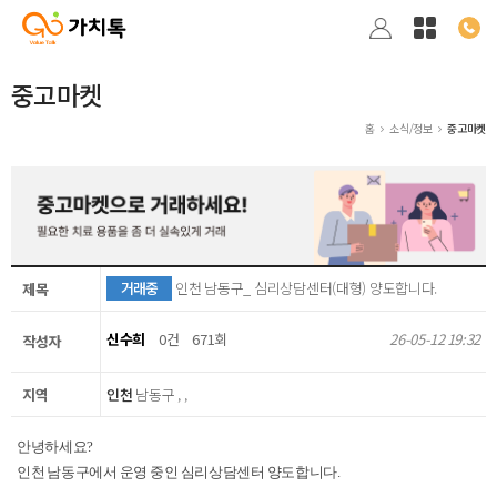
중고마켓
홈
소식/정보
중고마켓
거래중
인천 남동구_ 심리상담센터(대형) 양도합니다.
제목
신수희
0건
671회
26-05-12 19:32
작성자
지역
인천
남동구 , ,
안녕하세요?
인천 남동구에서 운영 중인 심리상담센터 양도합니다.