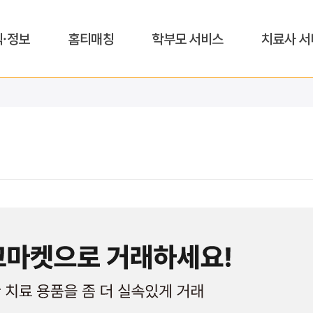
식·정보
홈티매칭
학부모 서비스
치료사 서