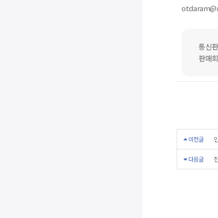
otdaram@
통신판
판매회
이전글
인
다음글
전