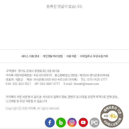
등록된 댓글이 없습니다.
서비스 이용안내
개인정보처리방침
이용약관
이메일주소 무단수집거부
고객센터 : 경기도 군포시 광정로 80, 6층 603호
가치톡 사업자등록번호 : 461-85-00876
통신판매업신고번호 : 제2026-경기군포-0084호
대표자 : 박준근
계좌 : 우리은행 1005-903-467108 (가치톡)
TEL : 070-7425-3777
FAX : 031-423-7017
HP : 010-3647-3777
E-mail : ihomet@naver.com
가치톡의 사전 서면 동의 없이 본 사이트의 일체의 정보, 콘텐츠 및 UI등을 상업적 목적으로 전재,전송,
스크래핑 등 무단 사용할 수 없습니다
Copyright ⓒ 2018 가치톡. All rights reserved.