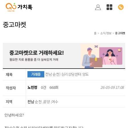
중고마켓
홈
소식/정보
중고마켓
거래중
전남 순천) 심리상담센터 양도
제목
노민정
0건
668회
26-05-09 17:08
작성자
지역
전남
순천 ,광양 ,여수
안녕하세요?
전남 순천 소재 심리상담센터를 양도하고자 합니다.