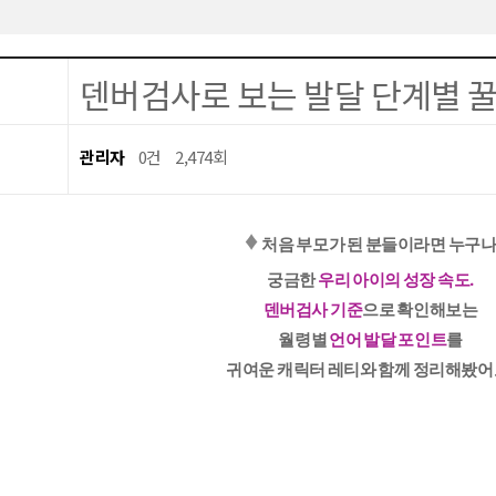
덴버검사로 보는 발달 단계별 꿀팁
관리자
0건
2,474회
♦️
처음 부모가 된 분들이라면 누구
궁금한
우리 아이의 성장 속도.
덴버검사 기준
으로 확인해보는
월령별
언어 발달 포인트
를
귀여운 캐릭터 레티와 함께 정리해봤어