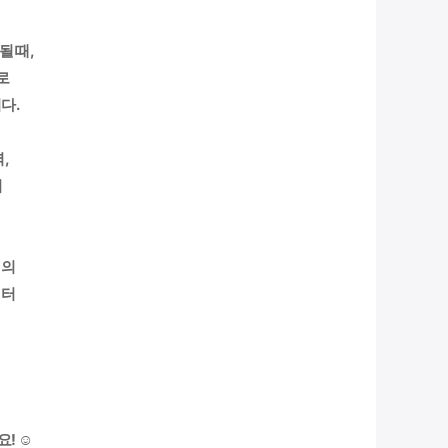
될 때,
로
다.
,
어
지
의
릭터
 ☺️