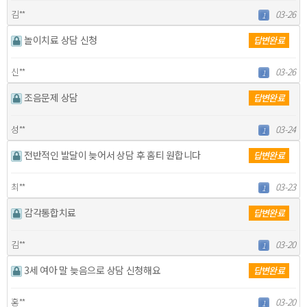
김**
03-26
1
놀이치료 상담 신청
답변완료
신**
03-26
1
조음문제 상담
답변완료
성**
03-24
1
전반적인 발달이 늦어서 상담 후 홈티 원합니다
답변완료
최**
03-23
1
감각통합치료
답변완료
김**
03-20
1
3세 여아 말 늦음으로 상담 신청해요
답변완료
홍**
03-20
1