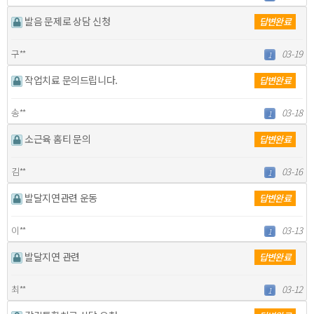
발음 문제로 상담 신청
답변완료
구**
03-19
1
작업치료 문의드립니다.
답변완료
송**
03-18
1
소근육 홈티 문의
답변완료
김**
03-16
1
발달지연관련 운동
답변완료
이**
03-13
1
발달지연 관련
답변완료
최**
03-12
1