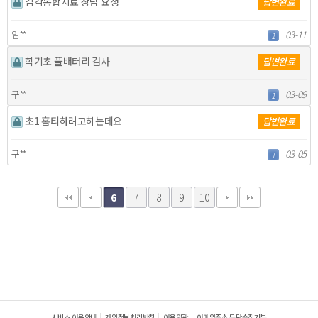
감각통합치료 상담 요청
답변완료
임**
03-11
1
학기초 풀배터리 검사
답변완료
구**
03-09
1
초1 홈티하려고하는데요
답변완료
구**
03-05
1
7
8
9
10
6
서비스 이용안내
개인정보처리방침
이용약관
이메일주소 무단수집거부