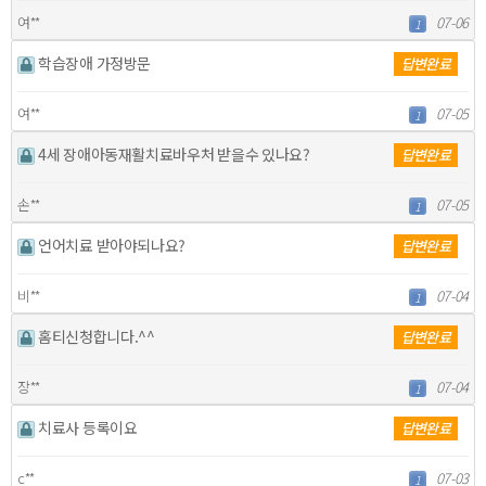
여**
07-06
1
학습장애 가정방문
답변완료
여**
07-05
1
4세 장애아동재활치료바우처 받을수 있나요?
답변완료
손**
07-05
1
언어치료 받아야되나요?
답변완료
비**
07-04
1
홈티신청합니다.^^
답변완료
장**
07-04
1
치료사 등록이요
답변완료
c**
07-03
1