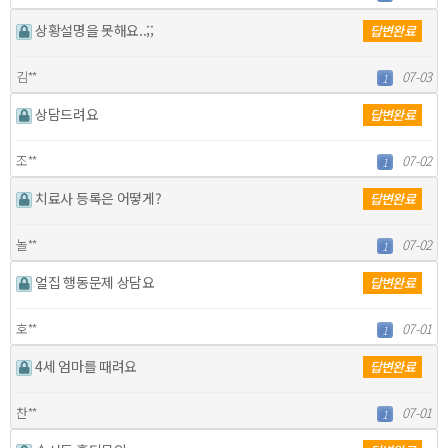
상황설명을 못해요..;;
답변완료
김**
07-03
1
상담드려요
답변완료
조**
07-02
1
치료사 등록은 어떻게?
답변완료
놀**
07-02
1
얼집 행동문제 상담요
답변완료
호**
07-01
1
4세 엄마를 때려요
답변완료
찬**
07-01
1