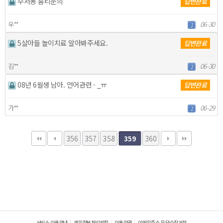
수서동 홈티문의
답변완료
우**
06-30
1
5살아들 놀이치료 알아봐주세요.
답변완료
김**
06-30
1
08년 6월생 남아. 언어관련 - _ㅠ
답변완료
가**
06-29
1
356
357
358
360
359
서비스 이용안내
개인정보처리방침
이용약관
이메일주소 무단수집거부