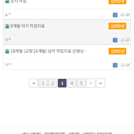
인지 작업
답변완료
노**
01-08
1
8개월 아기 작업치료
답변완료
이**
12-22
1
18개월 (교정 16개월) 남아 작업치료 선생님 구합니…
답변완료
이**
12-18
1
1
2
4
5
3
서비스 이용안내
개인정보처리방침
이용약관
이메일주소 무단수집거부