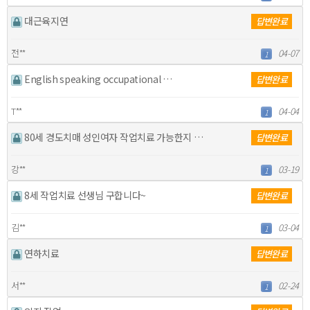
대근육지연
답변완료
전**
04-07
1
English speaking occupational …
답변완료
T**
04-04
1
80세 경도치매 성인여자 작업치료 가능한지 문의합니다
답변완료
강**
03-19
1
8세 작업치료 선생님 구합니다~
답변완료
김**
03-04
1
연하치료
답변완료
서**
02-24
1