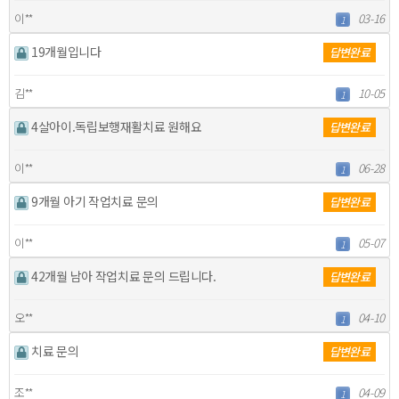
이**
03-16
1
19개월입니다
답변완료
김**
10-05
1
4살아이.독립보행재활치료 원해요
답변완료
이**
06-28
1
9개월 아기 작업치료 문의
답변완료
이**
05-07
1
42개월 남아 작업치료 문의 드립니다.
답변완료
오**
04-10
1
치료 문의
답변완료
조**
04-09
1