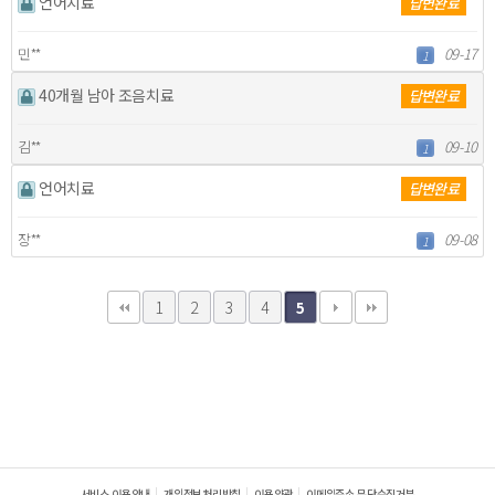
언어치료
답변완료
민**
09-17
1
40개월 남아 조음치료
답변완료
김**
09-10
1
언어치료
답변완료
장**
09-08
1
1
2
3
4
5
서비스 이용안내
개인정보처리방침
이용약관
이메일주소 무단수집거부