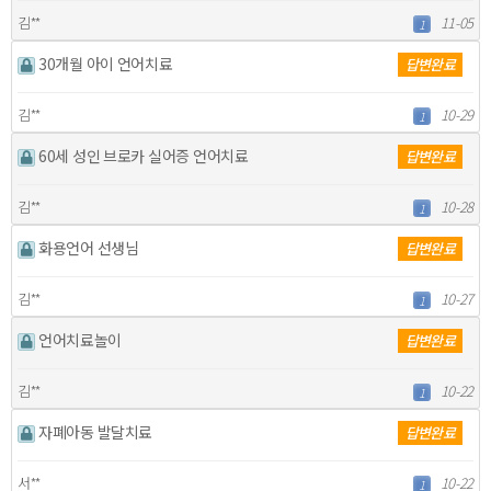
김**
11-05
1
30개월 아이 언어치료
답변완료
김**
10-29
1
60세 성인 브로카 실어증 언어치료
답변완료
김**
10-28
1
화용언어 선생님
답변완료
김**
10-27
1
언어치료놀이
답변완료
김**
10-22
1
자폐아동 발달치료
답변완료
서**
10-22
1