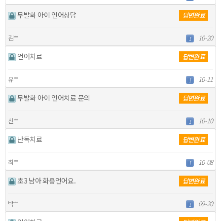
무발화 아이 언어상담
답변완료
김**
10-20
1
언어치료
답변완료
유**
10-11
1
무발화 아이 언어치료 문의
답변완료
신**
10-10
1
난독치료
답변완료
최**
10-08
1
초3 남아 화용언어요.
답변완료
박**
09-20
1