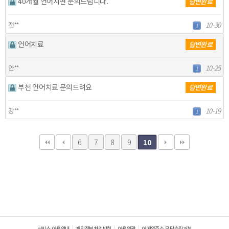
40개월 언어지연 문의드립니다.
답변완료
전**
10-30
1
언어치료
답변완료
안**
10-25
1
부천 언어치료 문의드려요
답변완료
강**
10-19
1
6
7
8
9
10
서비스 이용안내
개인정보처리방침
이용약관
이메일주소 무단수집거부