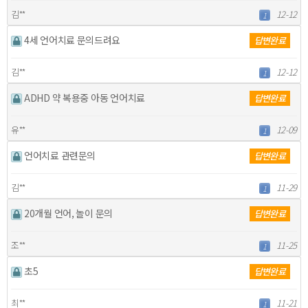
김**
12-12
1
4세 언어치료 문의드려요
답변완료
김**
12-12
1
ADHD 약 복용중 아동 언어치료
답변완료
유**
12-09
1
언어치료 관련문의
답변완료
김**
11-29
1
20개월 언어, 놀이 문의
답변완료
조**
11-25
1
초5
답변완료
최**
11-21
1