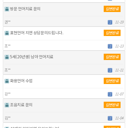
방문 언어치료 문의
답변완료
권**
11-19
1
표현언어 지연 상담문의드립니다.
답변완료
조**
11-13
1
5세(20년생) 남아 언어치료
답변완료
조**
11-11
1
화용언어 수업
답변완료
강**
11-07
1
조음치료 문의
답변완료
김**
11-04
1